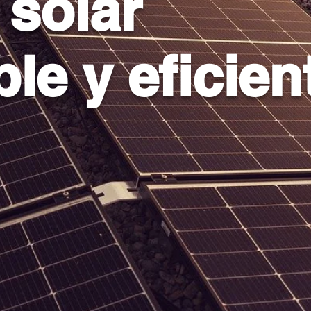
 solar
le y eficien