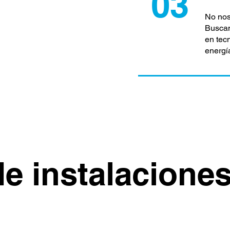
03
No nos
Buscam
en tec
energí
e instalaciones