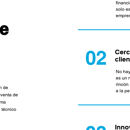
financ
solo e
empre
e
02
Cerc
clien
No hay
es un 
rincón
n de
a la pe
 venta de
ima
 técnico
Inno