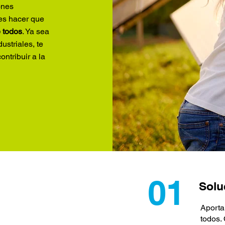
ones
 es hacer que
e todos
. Ya sea
ustriales, te
ntribuir a la
01
​Sol
Aporta
todos.